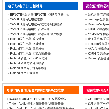
电子鼓/电子打击板维修
硬音源/采样器
EFNOTE电鼓维修/EFNOTE中国售后服务中心
鼓机维修/音序器
YAMAHA雅马哈电鼓维修
Teenage合成
YAMAHA雅马哈电鼓-军鼓维修/嗵鼓维修
Rossum/Pol
YAMAHA雅马哈电鼓-音源维修
KORG采样器维
YAMAHA雅马哈电鼓-踩镲维修/镲片维修
YAMAHA采样
Roland罗兰电鼓-镲片维修
音序器维修/采样
Roland罗兰电鼓-底鼓维修
Elektron采
Roland罗兰电鼓-踩镲维修
AKAI采样器维
Roland罗兰电鼓-军鼓/嗵鼓维修
KORG音源维修
Roland 罗兰SPD-30/SX维修
Roland罗兰
Roland 罗兰电鼓音源维修
Roland 罗兰电子打击板维修
Roland 罗兰电鼓维修
母带均衡器/压缩器/限制器/效果器维修
话放维修/耳分
BOSS/Roland/Fractal Audio吉他效果器维修
Cranborne 
Trident Audio 母带均衡器维修/ 压限器维修
话放维修/耳分/
Gyraf Audio/Knif Audio母带均衡器维修/压限器维修
bblaudio /