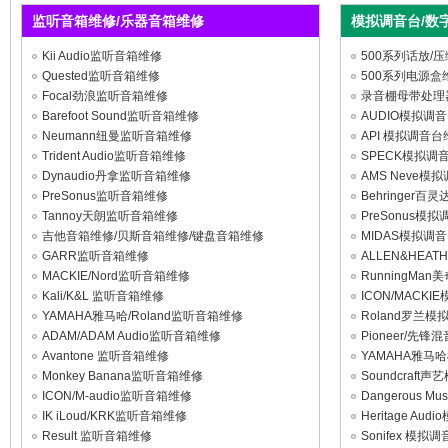
监听音箱维修/乐器音箱维修
模拟调音台/数
Kii Audio监听音箱维修
500系列话放/压
Quested监听音箱维修
500系列电源盒
Focal劲浪监听音箱维修
录音棚母带处理
Barefoot Sound监听音箱维修
AUDIO模拟调
Neumann纽曼监听音箱维修
API 模拟调音
Trident Audio监听音箱维修
SPECK模拟调
Dynaudio丹拿监听音箱维修
AMS Neve
PreSonus监听音箱维修
Behringer
Tannoy天朗监听音箱维修
PreSonus
吉他音箱维修/贝斯音箱维修/键盘音箱维修
MIDAS模拟调
GARR监听音箱维修
ALLEN&HE
MACKIE/Nord监听音箱维修
RunningM
Kali/K&L 监听音箱维修
ICON/MACK
YAMAHA雅马哈/Roland监听音箱维修
Roland罗兰
ADAM/ADAM Audio监听音箱维修
Pioneer/先
Avantone 监听音箱维修
YAMAHA雅马
Monkey Banana监听音箱维修
Soundcraf
ICON/M-audio监听音箱维修
Dangerous
IK iLoud/KRK监听音箱维修
Heritage A
Result 监听音箱维修
Sonifex 模