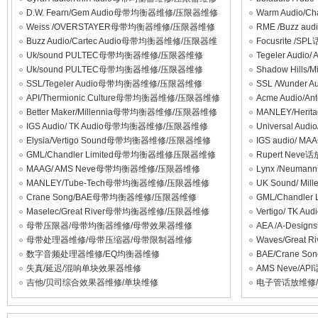
D.W. Fearn/Gem Audio母带均衡器维修/压限器维修
Warm Audio
修
Weiss /OVERSTAYER母带均衡器维修/压限器维修
RME /Buzz 
Buzz Audio/Cartec Audio母带均衡器维修/压限器维
Focusrite 
修
Uk/sound PULTEC母带均衡器维修/压限器维修
Tegeler Au
Uk/sound PULTEC母带均衡器维修/压限器维修
Shadow Hill
SSL/Tegeler Audio母带均衡器维修/压限器维修
SSL /Wunde
API/Thermionic Culture母带均衡器维修/压限器维修
Acme Audio
Better Maker/Millennia母带均衡器维修/压限器维修
MANLEY/Her
修
IGS Audio/ TK Audio母带均衡器维修/压限器维修
Universal A
Elysia/Vertigo Sound母带均衡器维修/压限器维修
IGS audio/
GML/Chandler Limited母带均衡器维修压限器维修
Rupert Ne
MAAG/ AMS Neve母带均衡器维修/压限器维修
Lynx /Neu
MANLEY/Tube-Tech母带均衡器维修/压限器维修
UK Sound/ 
Crane Song/BAE母带均衡器维修/压限器维修
GML/Chandl
Maselec/Great River母带均衡器维修/压限器维修
Vertigo/ TK
母带压限器/母带均衡器维修/母带效果器维修
AEA /A-Des
母带处理器维修/母带压缩器/母带限制器维修
Waves/Grea
数字音频处理器维修/EQ均衡器维修
BAE/Crane
失真/延迟/混响单块效果器维修
AMS Neve/
吉他/贝司综合效果器维修/单块维修
电子管话放维修