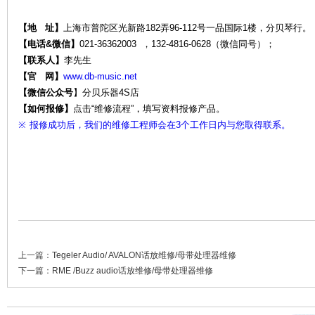
【地 址】
上海市普陀区光新路182弄96-112号一品国际1楼，分贝琴行。
【电话&微信】
021-36362003 ，132-4816-0628（微信同号）；
【联系人】
李先生
维
【官 网】
www.db-music.net
【微信公众号
】
分贝乐器4S店
【如何报修】
点击“维修流程”，填写资料报修产品。
※
报修成功后，我们的维修工程师会在3个工作日内与您取得联系。
修-
上一篇：
Tegeler Audio/ AVALON话放维修/母带处理器维修
下一篇：
RME /Buzz audio话放维修/母带处理器维修