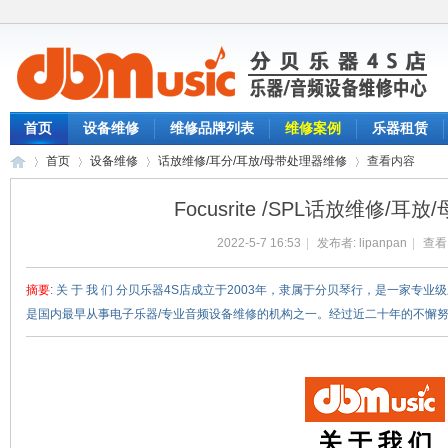
首页
设备维修
维修品牌列表
维修案例
乐器租赁
首页
设备维修
话放维修/耳分/耳放/母带处理器维修
查看内容
Focusrite /SPL话放维修/
2022-5-7 16:53
|
发布者:
lipanpan
|
查看
分
›
›
›
›
摘要
: 关 于 我 们 分贝乐器4S店成立于2003年，隶属于分贝琴行，是一家专
是国内最早从事电子乐器/专业音频设备维修的机构之一。经过近二十年的不懈努力，
关 于 我 们
贝