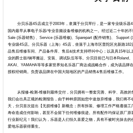
分贝乐器4S店成立于2003年，隶属于分贝琴行，是一家专业级乐器4
国内最早从事电子乐器/专业音频设备维修的机构之一。经过近二十年的
Sale (乐器销售) 、Service (乐器维修)、Sparepart (配件销售)、 S
专业级4S店。分贝乐器（上海）4S店，坐落于上海市区普陀区光新路18
品售后维修车间、产品备件库、售后&技术支持呼叫中心；以及具15年以
业的爵士鼓/钢琴搬运、安装、调试队伍等等。分贝目前已与日本Roland、KOR
乐
AKAI、YAMAHA等等多家世界知名乐器厂商达成战略合作，成为该品
授权经销商。负责该品牌在中国大陆地区的产品销售&售后维修工作。
从报修-检测-维修到最终交付，分贝拥有一整套完善、科学、高效的
我们会出具正规的检测报告，由于种种原因如您中途放弃维修，我们将不
天，分贝首次提出【无损维修】新概念；所有拆装、修理工作严格遵循工
寿命造成任何影响，甚至不会留下任何维修痕迹。所有配件均保证原厂原
器
行业新纪元！我们认为，乐器是人们恒久喜爱之物，具有不被时光抹去的
爱地乐器获得重生。