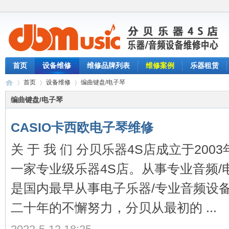
首页
设备维修
维修品牌列表
维修案例
乐器租赁
首页
设备维修
编曲键盘/电子琴
编曲键盘/电子琴
CASIO卡西欧电子琴维修
分
›
›
›
关 于 我 们 分贝乐器4S店成立于20
一家专业级乐器4S店。从事专业音频/
是国内最早从事电子乐器/专业音频设
二十年的不懈努力，分贝从最初的 ...
贝