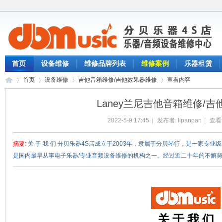
首页
设备维修
维修品牌列表
维修案例
乐器租赁
首页
设备维修
吉他音箱维修/吉他效果器维修
查看内容
Laney兰尼吉他音箱维修/
2022-5-9 17:45
|
发布者:
lipanpan
|
查看
分
›
›
›
›
摘要
: 关 于 我 们 分贝乐器4S店成立于2003年，隶属于分贝琴行，是一家专
是国内最早从事电子乐器/专业音频设备维修的机构之一。经过近二十年的不懈努力，
关 于 我 们
贝