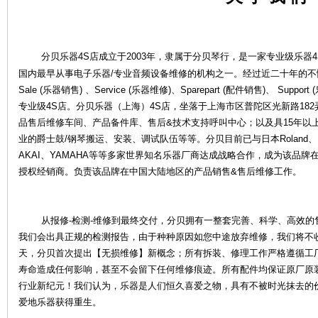
分贝乐器4S店成立于2003年，隶属于分贝琴行，是一家专业级乐器4
国内最早从事电子乐器/专业音频设备维修的机构之一。经过近二十年的
Sale (乐器销售) 、Service (乐器维修)、Sparepart (配件销售)、 S
专业级4S店。分贝乐器（上海）4S店，坐落于上海市区普陀区光新路18
品售后维修车间、产品备件库、售后&技术支持呼叫中心；以及具15年以
业的爵士鼓/钢琴搬运、安装、调试队伍等等。分贝目前已与日本Roland、KOR
乐
AKAI、YAMAHA等等多家世界知名乐器厂商达成战略合作，成为该品
授权经销商。负责该品牌在中国大陆地区的产品销售&售后维修工作。
从报修-检测-维修到最终交付，分贝拥有一整套完善、科学、高效的
我们会出具正规的检测报告，由于种种原因如您中途放弃维修，我们将不
天，分贝首次提出【无损维修】新概念；所有拆装、修理工作严格遵循工
寿命造成任何影响，甚至不会留下任何维修痕迹。所有配件均保证原厂原
器
行业新纪元！我们认为，乐器是人们恒久喜爱之物，具有不被时光抹去的
爱地乐器获得重生。