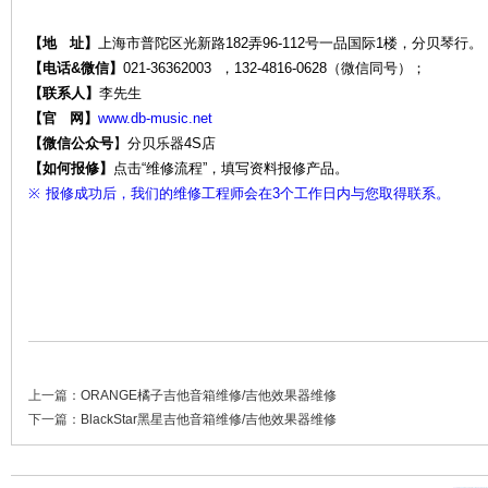
【地 址】
上海市普陀区光新路182弄96-112号一品国际1楼，分贝琴行。
【电话&微信】
021-36362003 ，132-4816-0628（微信同号）；
【联系人】
李先生
维
【官 网】
www.db-music.net
【微信公众号
】
分贝乐器4S店
【如何报修】
点击“维修流程”，填写资料报修产品。
※
报修成功后，我们的维修工程师会在3个工作日内与您取得联系。
修-
上一篇：
ORANGE橘子吉他音箱维修/吉他效果器维修
下一篇：
BlackStar黑星吉他音箱维修/吉他效果器维修