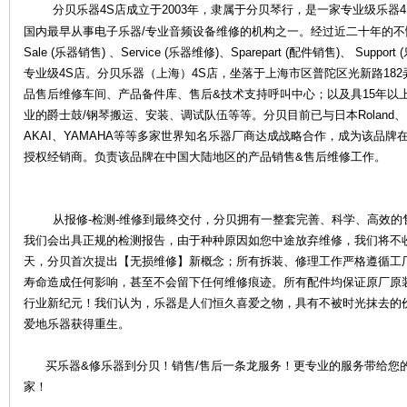
分贝乐器4S店成立于2003年，隶属于分贝琴行，是一家专业级乐器4
国内最早从事电子乐器/专业音频设备维修的机构之一。经过近二十年的
Sale (乐器销售) 、Service (乐器维修)、Sparepart (配件销售)、 S
专业级4S店。分贝乐器（上海）4S店，坐落于上海市区普陀区光新路18
品售后维修车间、产品备件库、售后&技术支持呼叫中心；以及具15年以
业的爵士鼓/钢琴搬运、安装、调试队伍等等。分贝目前已与日本Roland、KOR
AKAI、YAMAHA等等多家世界知名乐器厂商达成战略合作，成为该品
授权经销商。负责该品牌在中国大陆地区的产品销售&售后维修工作。
乐
从报修-检测-维修到最终交付，分贝拥有一整套完善、科学、高效的
我们会出具正规的检测报告，由于种种原因如您中途放弃维修，我们将不
天，分贝首次提出【无损维修】新概念；所有拆装、修理工作严格遵循工
寿命造成任何影响，甚至不会留下任何维修痕迹。所有配件均保证原厂原
行业新纪元！我们认为，乐器是人们恒久喜爱之物，具有不被时光抹去的
爱地乐器获得重生。
器
买乐器&修乐器到分贝！销售/售后一条龙服务！更专业的服务带给您
家！