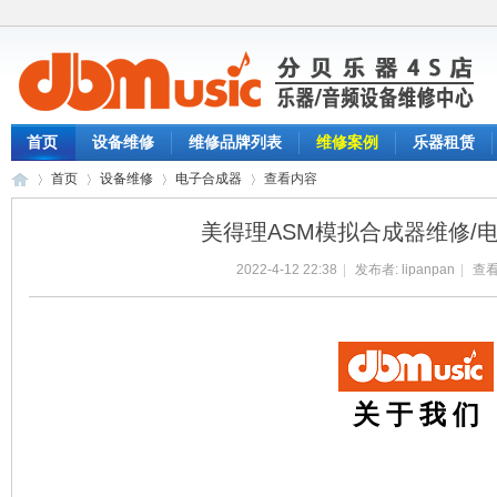
首页
设备维修
维修品牌列表
维修案例
乐器租赁
首页
设备维修
电子合成器
查看内容
美得理ASM模拟合成器维修/
2022-4-12 22:38
|
发布者:
lipanpan
|
查看
分
›
›
›
›
关 于 我 们
贝