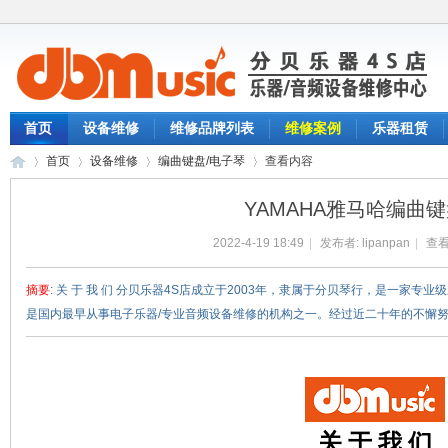
首页
设备维修
维修品牌列表
维修案例
乐器租赁
首页
设备维修
编曲键盘/电子琴
查看内容
YAMAHA雅马哈编曲
2022-4-19 18:49
|
发布者:
lipanpan
|
查看
分
›
›
›
›
摘要
: 关 于 我 们 分贝乐器4S店成立于2003年，隶属于分贝琴行，是一家专
是国内最早从事电子乐器/专业音频设备维修的机构之一。经过近二十年的不懈努力，
关 于 我 们
贝