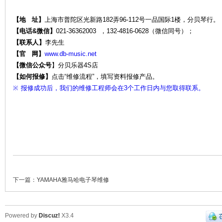
【地 址】
上海市普陀区光新路182弄96-112号一品国际1楼，分贝琴行。
【电话&微信】
021-36362003 ，132-4816-0628（微信同号）；
【联系人】
李先生
维
【官 网】
www.db-music.net
【微信公众号
】
分贝乐器4S店
【如何报修】
点击“维修流程”，填写资料报修产品。
※
报修成功后，我们的维修工程师会在3个工作日内与您取得联系。
修-
下一篇：
YAMAHA雅马哈电子琴维修
Powered by
Discuz!
X3.4