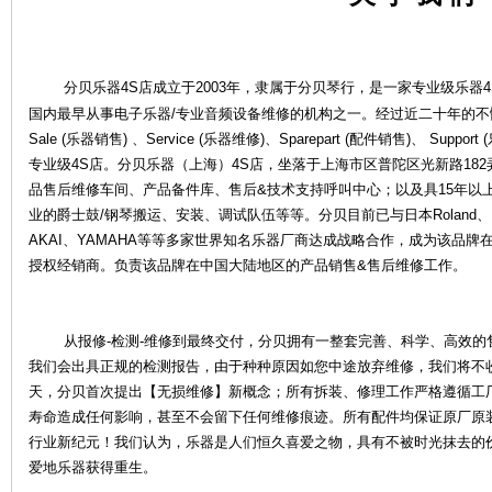
分贝乐器4S店成立于2003年，隶属于分贝琴行，是一家专业级乐器4
国内最早从事电子乐器/专业音频设备维修的机构之一。经过近二十年的
Sale (乐器销售) 、Service (乐器维修)、Sparepart (配件销售)、 S
专业级4S店。分贝乐器（上海）4S店，坐落于上海市区普陀区光新路18
品售后维修车间、产品备件库、售后&技术支持呼叫中心；以及具15年以
业的爵士鼓/钢琴搬运、安装、调试队伍等等。分贝目前已与日本Roland、KOR
乐
AKAI、YAMAHA等等多家世界知名乐器厂商达成战略合作，成为该品
授权经销商。负责该品牌在中国大陆地区的产品销售&售后维修工作。
从报修-检测-维修到最终交付，分贝拥有一整套完善、科学、高效的
我们会出具正规的检测报告，由于种种原因如您中途放弃维修，我们将不
天，分贝首次提出【无损维修】新概念；所有拆装、修理工作严格遵循工
寿命造成任何影响，甚至不会留下任何维修痕迹。所有配件均保证原厂原
器
行业新纪元！我们认为，乐器是人们恒久喜爱之物，具有不被时光抹去的
爱地乐器获得重生。