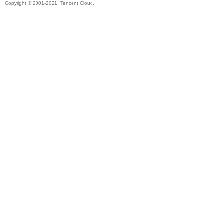
Copyright © 2001-2021, Tencent Cloud.
电
子
Ro