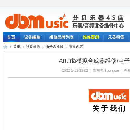
首页
设备维修
维修品牌列表
维修案例
乐器租赁
首页
设备维修
电子合成器
查看内容
Arturia模拟合成器维修/
2022-5-12 22:02
|
发布者:
lipanpan
|
查看
分
›
›
›
›
关 于 我 们
贝