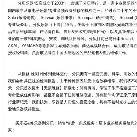
分贝乐器4S店成立于2003年，隶属于分贝琴行，是一家专业级乐器4
国内最早从事电子乐器/专业音频设备维修的机构之一。经过近二十年的
Sale (乐器销售) 、Service (乐器维修)、Sparepart (配件销售)、 S
专业级4S店。分贝乐器（上海）4S店，坐落于上海市区普陀区光新路18
品售后维修车间、产品备件库、售后&技术支持呼叫中心；以及具15年以
业的爵士鼓/钢琴搬运、安装、调试队伍等等。分贝目前已与日本Roland、KOR
AKAI、YAMAHA等等多家世界知名乐器厂商达成战略合作，成为该品
授权经销商。负责该品牌在中国大陆地区的产品销售&售后维修工作。
乐
从报修-检测-维修到最终交付，分贝拥有一整套完善、科学、高效的
我们会出具正规的检测报告，由于种种原因如您中途放弃维修，我们将不
天，分贝首次提出【无损维修】新概念；所有拆装、修理工作严格遵循工
寿命造成任何影响，甚至不会留下任何维修痕迹。所有配件均保证原厂原
行业新纪元！我们认为，乐器是人们恒久喜爱之物，具有不被时光抹去的
爱地乐器获得重生。
器
买乐器&修乐器到分贝！销售/售后一条龙服务！更专业的服务带给您
家！