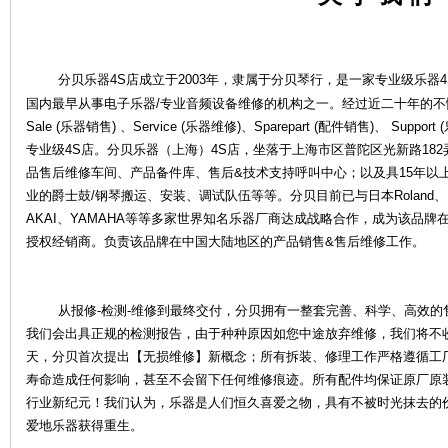
分贝乐器4S店成立于2003年，隶属于分贝琴行，是一家专业级乐器4
国内最早从事电子乐器/专业音频设备维修的机构之一。经过近二十年的
Sale (乐器销售) 、Service (乐器维修)、Sparepart (配件销售)、 S
专业级4S店。分贝乐器（上海）4S店，坐落于上海市区普陀区光新路18
品售后维修车间、产品备件库、售后&技术支持呼叫中心；以及具15年以
业的爵士鼓/钢琴搬运、安装、调试队伍等等。分贝目前已与日本Roland、KOR
乐
AKAI、YAMAHA等等多家世界知名乐器厂商达成战略合作，成为该品
授权经销商。负责该品牌在中国大陆地区的产品销售&售后维修工作。
从报修-检测-维修到最终交付，分贝拥有一整套完善、科学、高效的
我们会出具正规的检测报告，由于种种原因如您中途放弃维修，我们将不
天，分贝首次提出【无损维修】新概念；所有拆装、修理工作严格遵循工
寿命造成任何影响，甚至不会留下任何维修痕迹。所有配件均保证原厂原
器
行业新纪元！我们认为，乐器是人们恒久喜爱之物，具有不被时光抹去的
爱地乐器获得重生。