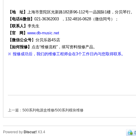
【地 址】
上海市普陀区光新路182弄96-112号一品国际1楼，分贝琴行。
【电话&微信】
021-36362003 ，132-4816-0628（微信同号）；
【联系人】
李先生
维
【官 网】
www.db-music.net
【微信公众号
】
分贝乐器4S店
【如何报修】
点击“维修流程”，填写资料报修产品。
※
报修成功后，我们的维修工程师会在3个工作日内与您取得联系。
修-
上一篇：
500系列电源盒维修/500系列模块维修
Powered by
Discuz!
X3.4