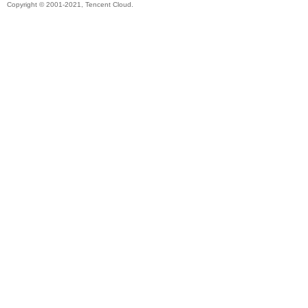
Copyright © 2001-2021, Tencent Cloud.
电
子
Ro