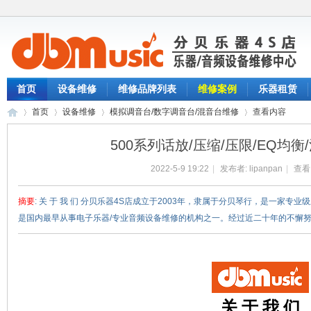
首页
设备维修
维修品牌列表
维修案例
乐器租赁
首页
设备维修
模拟调音台/数字调音台/混音台维修
查看内容
500系列话放/压缩/压限/EQ均衡
2022-5-9 19:22
|
发布者:
lipanpan
|
查看
分
›
›
›
›
摘要
: 关 于 我 们 分贝乐器4S店成立于2003年，隶属于分贝琴行，是一家专
是国内最早从事电子乐器/专业音频设备维修的机构之一。经过近二十年的不懈努力，
关 于 我 们
贝