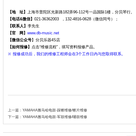
【地 址】
上海市普陀区光新路182弄96-112号一品国际1楼，分贝琴行。
【电话&微信】
021-36362003 ，132-4816-0628（微信同号）；
【联系人】
李先生
维
【官 网】
www.db-music.net
【微信公众号
】
分贝乐器4S店
【如何报修】
点击“维修流程”，填写资料报修产品。
※
报修成功后，我们的维修工程师会在3个工作日内与您取得联系。
修-
上一篇：
YAMAHA雅马哈电鼓-踩镲维修/镲片维修
下一篇：
YAMAHA雅马哈电鼓-军鼓维修/嗵鼓维修