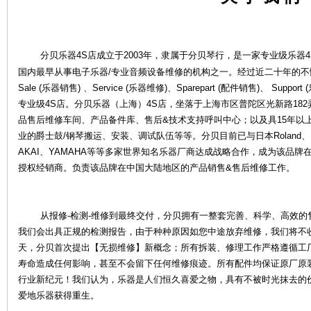
分贝乐器4S店成立于2003年，隶属于分贝琴行，是一家专业级乐器4
国内最早从事电子乐器/专业音频设备维修的机构之一。经过近二十年的
Sale (乐器销售) 、Service (乐器维修)、Sparepart (配件销售)、 S
专业级4S店。分贝乐器（上海）4S店，坐落于上海市区普陀区光新路18
品售后维修车间、产品备件库、售后&技术支持呼叫中心；以及具15年以
业的爵士鼓/钢琴搬运、安装、调试队伍等等。分贝目前已与日本Roland、KOR
乐
AKAI、YAMAHA等等多家世界知名乐器厂商达成战略合作，成为该品
授权经销商。负责该品牌在中国大陆地区的产品销售&售后维修工作。
从报修-检测-维修到最终交付，分贝拥有一整套完善、科学、高效的
我们会出具正规的检测报告，由于种种原因如您中途放弃维修，我们将不
天，分贝首次提出【无损维修】新概念；所有拆装、修理工作严格遵循工
寿命造成任何影响，甚至不会留下任何维修痕迹。所有配件均保证原厂原
器
行业新纪元！我们认为，乐器是人们恒久喜爱之物，具有不被时光抹去的
爱地乐器获得重生。