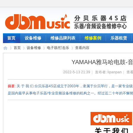
首页
设备维修
维修品牌列表
维修案例
乐器租赁
首页
设备维修
电子鼓/打击乐
查看内容
YAMAHA雅马哈电鼓-
2022-5-13 21:39
|
发布者:
lipanpan
|
查看
分
›
›
›
›
摘要
: 关 于 我 们 分贝乐器4S店成立于2003年，隶属于分贝琴行，是一家专
是国内最早从事电子乐器/专业音频设备维修的机构之一。经过近二十年的不懈努力，
关 于 我 们
贝