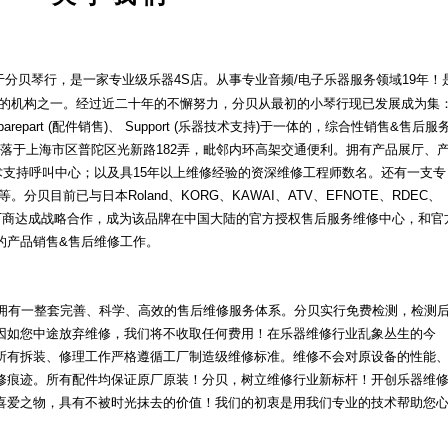
分贝琴行，是一家专业级乐器4S店。从事专业音频/电子乐器服务领域19年！
修的机构之一。经过近二十年的不懈努力，分贝从最初的小琴行现已发展成为集
)、Sparepart (配件销售)、 Support (乐器技术支持)于一体的，综合性销售&售后服
坐落于上海市区普陀区光新路182弄，毗邻内环高架交通便利。拥有产品展厅、
术支持呼叫中心；以及具15年以上维修经验的资深维修工程师数名。还有一支专
贝目前已与日本Roland、KORG、KAWAI、ATV、EFNOTE、RDEC、
乐器厂商达成战略合作，成为该品牌在中国大陆的官方授权售后服务维修中心，和官
的产品销售&售后维修工作。
有一整套完善、科学、高效的售后维修服务体系。分贝实行免费检测，检测
因如您中途放弃维修，我们将不收取任何费用！在乐器维修行业乱象丛生的今
所有拆装、修理工作严格遵循工厂制造级维修标准。维修不会对原设备的性能
修痕迹。所有配件均保证原厂原装！分贝，树立维修行业新标杆！开创乐器维
喜爱之物，具有不被时光抹去的价值！我们的初衷是用我们专业的技术帮助您