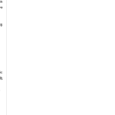
a
e
】
得
ic
c电
编