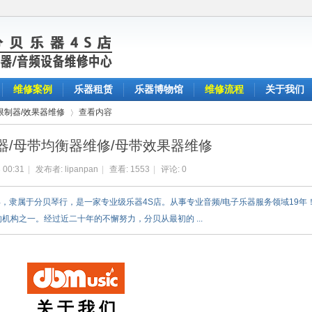
维修案例
乐器租赁
乐器博物馆
维修流程
关于我们
限制器/效果器维修
查看内容
器/母带均衡器维修/母带效果器维修
 00:31
|
发布者:
lipanpan
|
查看:
1553
|
评论: 0
›
2003年，隶属于分贝琴行，是一家专业级乐器4S店。从事专业音频/电子乐器服务领域19年
机构之一。经过近二十年的不懈努力，分贝从最初的 ...
关 于 我 们