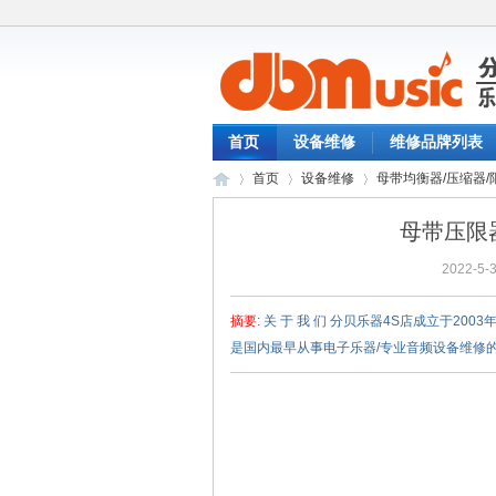
首页
设备维修
维修品牌列表
首页
设备维修
母带均衡器/压缩器/
母带压限
2022-5-3
分
›
›
›
摘要
: 关 于 我 们 分贝乐器4S店成立于
是国内最早从事电子乐器/专业音频设备维修的
贝