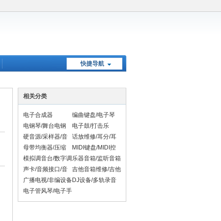
快捷导航
相关分类
电子合成器
编曲键盘/电子琴
电钢琴/舞台电钢
电子鼓/打击乐
硬音源/采样器/音
话放维修/耳分/耳
！
序器维修
放/母带处理器维修
母带均衡器/压缩
MIDI键盘/MIDI控
器/限制器/效果器
制器
模拟调音台/数字调
乐器音箱/监听音箱
维修
音台/混音台维修
声卡/音频接口/音
吉他音箱维修/吉他
频AD/DA转换器维
效果器维修
广播电视/非编设备
DJ设备/多轨录音
修
机维修
电子管风琴/电子手
风琴/电吹管维修