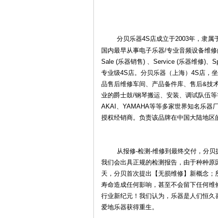
分贝乐器4S店成立于2003年，隶属于
国内最早从事电子乐器/专业音频设备维
Sale (乐器销售) 、Service (乐器维修
专业级4S店。分贝乐器（上海）4S店，
品售后维修车间、产品备件库、售后&技
业的爵士鼓/钢琴搬运、安装、调试队伍等等。分
乐
AKAI、YAMAHA等等多家世界知名
授权经销商。负责该品牌在中国大陆地区
从报修-检测-维修到最终交付，分贝拥
我们会出具正规的检测报告，由于种种原
天，分贝首次提出【无损维修】新概念；
寿命造成任何影响，甚至不会留下任何维
器
行业新纪元！我们认为，乐器是人们恒久
爱地乐器获得重生。