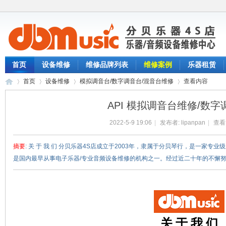
首页
设备维修
维修品牌列表
维修案例
乐器租赁
首页
设备维修
模拟调音台/数字调音台/混音台维修
查看内容
API 模拟调音台维修/数
2022-5-9 19:06
|
发布者:
lipanpan
|
查看
分
›
›
›
›
摘要
: 关 于 我 们 分贝乐器4S店成立于2003年，隶属于分贝琴行，是一家专
是国内最早从事电子乐器/专业音频设备维修的机构之一。经过近二十年的不懈努力，
关 于 我 们
贝