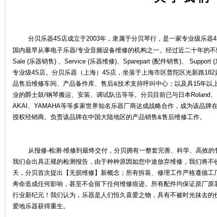
分贝乐器4S店成立于2003年，隶属于分贝琴行，是一家专业级乐器4
国内最早从事电子乐器/专业音频设备维修的机构之一。经过近二十年的
Sale (乐器销售) 、Service (乐器维修)、Sparepart (配件销售)、 S
专业级4S店。分贝乐器（上海）4S店，坐落于上海市区普陀区光新路18
品售后维修车间、产品备件库、售后&技术支持呼叫中心；以及具15年以
业的爵士鼓/钢琴搬运、安装、调试队伍等等。分贝目前已与日本Roland、KOR
乐
AKAI、YAMAHA等等多家世界知名乐器厂商达成战略合作，成为该品
授权经销商。负责该品牌在中国大陆地区的产品销售&售后维修工作。
从报修-检测-维修到最终交付，分贝拥有一整套完善、科学、高效的
我们会出具正规的检测报告，由于种种原因如您中途放弃维修，我们将不
天，分贝首次提出【无损维修】新概念；所有拆装、修理工作严格遵循工
寿命造成任何影响，甚至不会留下任何维修痕迹。所有配件均保证原厂原
器
行业新纪元！我们认为，乐器是人们恒久喜爱之物，具有不被时光抹去的
爱地乐器获得重生。