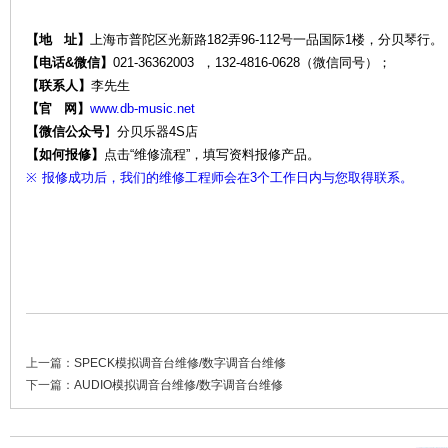
【地 址】
上海市普陀区光新路182弄96-112号一品国际1楼，分贝琴行。
【电话&微信】
021-36362003 ，132-4816-0628（微信同号）；
【联系人】
李先生
维
【官 网】
www.db-music.net
【微信公众号
】
分贝乐器4S店
【如何报修】
点击“维修流程”，填写资料报修产品。
※
报修成功后，我们的维修工程师会在3个工作日内与您取得联系。
修-
上一篇：
SPECK模拟调音台维修/数字调音台维修
下一篇：
AUDIO模拟调音台维修/数字调音台维修