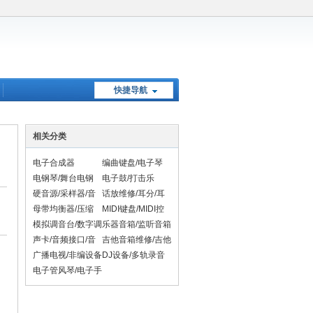
快捷导航
相关分类
电子合成器
编曲键盘/电子琴
电钢琴/舞台电钢
电子鼓/打击乐
硬音源/采样器/音
话放维修/耳分/耳
！
序器维修
放/母带处理器维修
母带均衡器/压缩
MIDI键盘/MIDI控
器/限制器/效果器
制器
模拟调音台/数字调
乐器音箱/监听音箱
维修
音台/混音台维修
声卡/音频接口/音
吉他音箱维修/吉他
频AD/DA转换器维
效果器维修
广播电视/非编设备
DJ设备/多轨录音
修
机维修
电子管风琴/电子手
风琴/电吹管维修