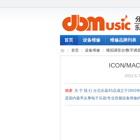
首页
设备维修
维修品牌列表
首页
设备维修
模拟调音台/数字调
ICON/M
2022-5-7
分
›
›
›
摘要
: 关 于 我 们 分贝乐器4S店成立于
是国内最早从事电子乐器/专业音频设备维修的
贝