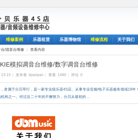
维修案例
乐器租赁
乐器博物馆
维修流程
关于我们
音台/混音台维修
查看内容
ACKIE模拟调音台维修/数字调音台维修
 23:15
|
发布者:
lipanpan
|
查看:
1480
|
评论: 0
›
2003年，隶属于分贝琴行，是一家专业级乐器4S店。从事专业音频/电子乐器服务领域19年
机构之一。经过近二十年的不懈努力，分贝从最初的 ...
关 于 我 们