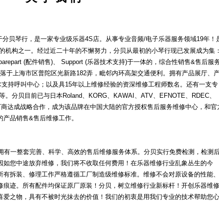
分贝琴行，是一家专业级乐器4S店。从事专业音频/电子乐器服务领域19年！
修的机构之一。经过近二十年的不懈努力，分贝从最初的小琴行现已发展成为集
)、Sparepart (配件销售)、 Support (乐器技术支持)于一体的，综合性销售&售后服
坐落于上海市区普陀区光新路182弄，毗邻内环高架交通便利。拥有产品展厅、
术支持呼叫中心；以及具15年以上维修经验的资深维修工程师数名。还有一支专
贝目前已与日本Roland、KORG、KAWAI、ATV、EFNOTE、RDEC、
乐器厂商达成战略合作，成为该品牌在中国大陆的官方授权售后服务维修中心，和官
的产品销售&售后维修工作。
有一整套完善、科学、高效的售后维修服务体系。分贝实行免费检测，检测
因如您中途放弃维修，我们将不收取任何费用！在乐器维修行业乱象丛生的今
所有拆装、修理工作严格遵循工厂制造级维修标准。维修不会对原设备的性能
修痕迹。所有配件均保证原厂原装！分贝，树立维修行业新标杆！开创乐器维
喜爱之物，具有不被时光抹去的价值！我们的初衷是用我们专业的技术帮助您