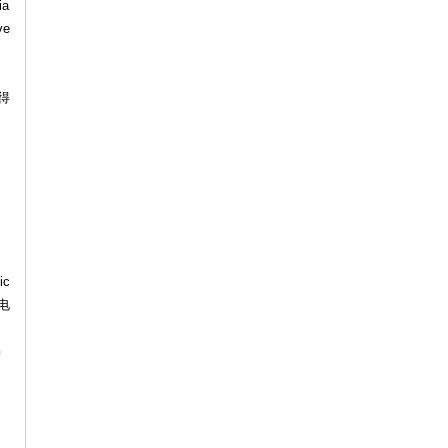
a
e
】
得
ic
c电
编