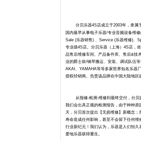
分贝乐器4S店成立于2003年，隶属于
国内最早从事电子乐器/专业音频设备维
Sale (乐器销售) 、Service (乐器维修
专业级4S店。分贝乐器（上海）4S店，
品售后维修车间、产品备件库、售后&技
业的爵士鼓/钢琴搬运、安装、调试队伍等等。分
乐
AKAI、YAMAHA等等多家世界知名
授权经销商。负责该品牌在中国大陆地区
从报修-检测-维修到最终交付，分贝拥
我们会出具正规的检测报告，由于种种原
天，分贝首次提出【无损维修】新概念；
寿命造成任何影响，甚至不会留下任何维
器
行业新纪元！我们认为，乐器是人们恒久
爱地乐器获得重生。